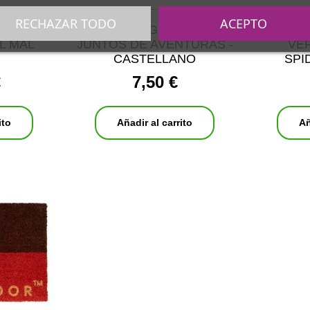
RECHAZAR TODO
ACEPTO
SA LA
SOBRE TCG POKEMON
FUNK
L MAL
JUNTOS DE AVENTURAS -
VE
CASTELLANO
SPI
€
7,50 €
ito
Añadir al carrito
Añ