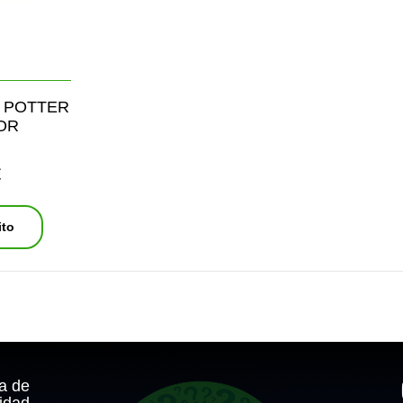
 POTTER
OR
€
ito
ca de
idad