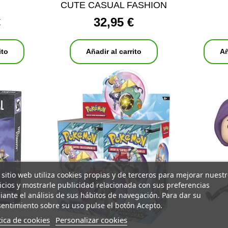
CUTE CASUAL FASHION
€
32,95 €
ito
Añadir al carrito
Añ
 sitio web utiliza cookies propias y de terceros para mejorar nuest
icios y mostrarle publicidad relacionada con sus preferencias
ante el análisis de sus hábitos de navegación. Para dar su
entimiento sobre su uso pulse el botón Acepto.
tica de cookies
Personalizar cookies