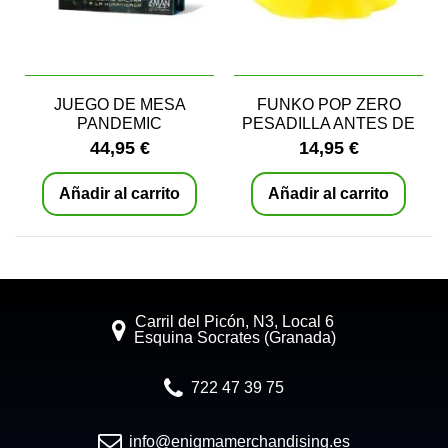
JUEGO DE MESA
FUNKO POP ZERO
PANDEMIC
PESADILLA ANTES DE
NAVIDAD
44,95 €
14,95 €
Añadir al carrito
Añadir al carrito
Carril del Picón, N3, Local 6
Esquina Socrates (Granada)
722 47 39 75
info@enigmamerchandising.es