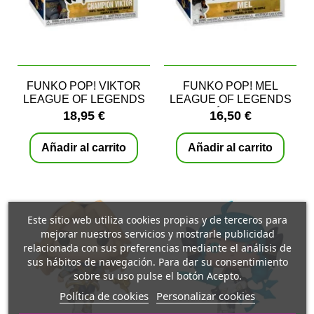
FUNKO POP! VIKTOR
FUNKO POP! MEL
LEAGUE OF LEGENDS
LEAGUE OF LEGENDS
ARCANE
VERSIÓN ARCANE
18,95 €
16,50 €
Añadir al carrito
Añadir al carrito
Este sitio web utiliza cookies propias y de terceros para
mejorar nuestros servicios y mostrarle publicidad
relacionada con sus preferencias mediante el análisis de
sus hábitos de navegación. Para dar su consentimiento
sobre su uso pulse el botón Acepto.
Política de cookies
Personalizar cookies